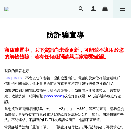
防詐騙宣導
商店建置中，以下資訊尚未受更新，可能並不適用於您
的購物體驗；若有任何疑問請與店家聯繫確認。
親愛的顧客您好
{shop name}
不會以任何名義、理由透過簡訊、電話向您索取相關金融帳戶、
信用卡相關資訊，也不會透過前述方式要求您前往銀行臨櫃或操作ATM。
如果您接到相關電話或簡訊，請提高警覺，切勿輕信不明來電指示，若有疑
慮，敬請於第一時間聯繫
{shop name}
或撥打警政署 165 反詐騙專線進行確
認。
當您接到來電顯示開頭為「+」、「+2」、」「+886」等不明來電，請務必提
高警覺，更要提防對方竄改電話號碼或假裝成特定公司、銀行、司法機關的手
法。不明連結、不認識的LINE好友邀請或簡訊，也請不要點選。
常見詐騙手法如「重複下單」、「誤設分期付款」以取信消費者，再要求進行