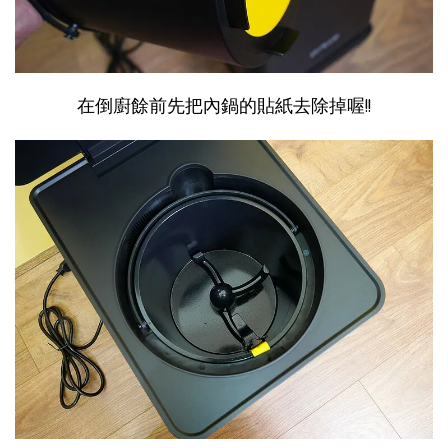
在倒廚餘前先把內鍋的貼紙去除掉喔!!