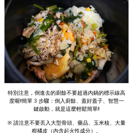
特別注意，倒進去的廚餘不要超過內鍋的標示線高
度喔!!簡單 3 步驟：倒入廚餘、蓋好蓋子、智慧一
鍵啟動，就是這麼輕鬆簡單!!
※ 請注意不要丟入大型骨頭、藥品、玉米核、大量
柑橘皮（內含起火性成分）。