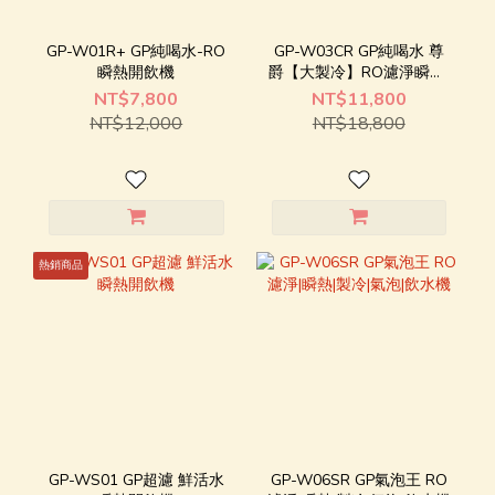
GP-W01R+ GP純喝水-RO
GP-W03CR GP純喝水 尊
瞬熱開飲機
爵【大製冷】RO濾淨瞬熱|
冰|溫|熱|開飲機
NT$7,800
NT$11,800
NT$12,000
NT$18,800
熱銷商品
GP-WS01 GP超濾 鮮活水
GP-W06SR GP氣泡王 RO