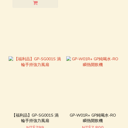
【福利品】GP-SG001S 渦
GP-W01R+ GP純喝水-RO
輪手持強力風扇
瞬熱開飲機
NT$799
NT$7,800