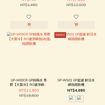
NT$1,480
NT$12,000
熱銷商品
GP-W03CR GP純喝水 尊
GP-WS01 GP超濾 鮮活水
爵【大製冷】RO濾淨瞬熱|
瞬熱開飲機
冰|溫|熱|開飲機
NT$11,800
NT$4,680
NT$18,800