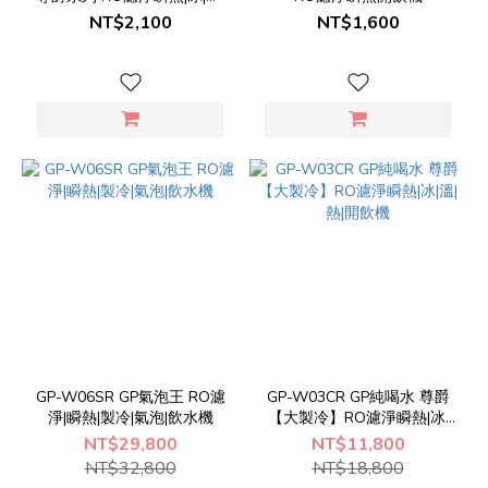
熱|開飲機
NT$2,100
NT$1,600
GP-W06SR GP氣泡王 RO濾
GP-W03CR GP純喝水 尊爵
淨|瞬熱|製冷|氣泡|飲水機
【大製冷】RO濾淨瞬熱|冰|
溫|熱|開飲機
NT$29,800
NT$11,800
NT$32,800
NT$18,800