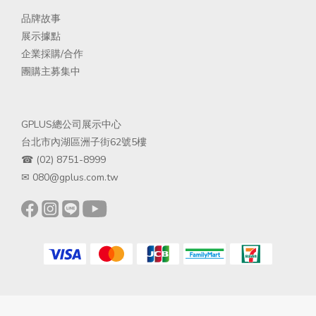
品
牌故事
展示據點
企業採購/合
作
團購主募集中
GPLUS總公司展示中心
台北市內湖區洲子街62號5樓
☎ (02) 8751-8999
✉ 080@gplus.com.tw